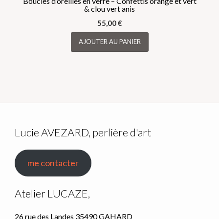
Boucles d’oreilles en verre – Confettis orange et vert
& clou vert anis
55,00
€
AJOUTER AU PANIER
Lucie AVEZARD, perlière d'art
me contacter
Atelier LUCAZE,
26 rue des Landes 35490 GAHARD