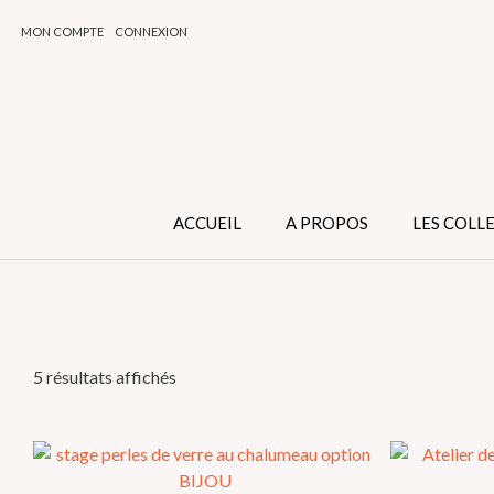
Skip
MON COMPTE
CONNEXION
to
content
ACCUEIL
A PROPOS
LES COLL
Trié
5 résultats affichés
par
popularité