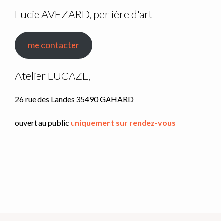
peuvent
Lucie AVEZARD, perlière d'art
être
choisies
sur
me contacter
la
page
Atelier LUCAZE,
du
produit
26 rue des Landes 35490 GAHARD
ouvert au public
uniquement sur rendez-vous