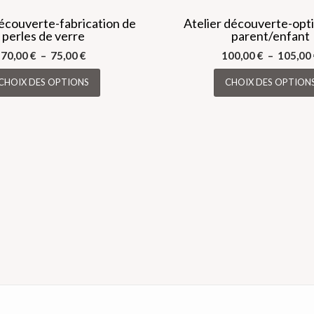
découverte-fabrication de
Atelier découverte-op
perles de verre
parent/enfant
Plage
70,00
€
–
75,00
€
100,00
€
–
105,00
de
Ce
CHOIX DES OPTIONS
CHOIX DES OPTION
prix :
produit
70,00 €
a
à
plusieurs
75,00 €
variations.
Les
options
peuvent
être
choisies
sur
la
page
du
produit