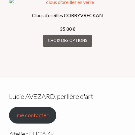
Clous d’oreilles CORRYVRECKAN
35,00
€
Ce
CHOIX DES OPTIONS
produit
a
plusieurs
variations.
Les
options
peuvent
être
Lucie AVEZARD, perlière d'art
choisies
sur
me contacter
la
page
du
Atelier LUCAZE,