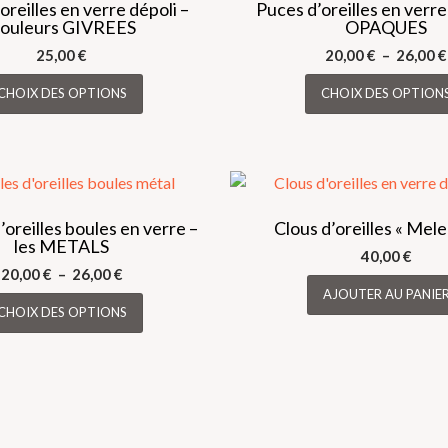
oreilles en verre dépoli –
Puces d’oreilles en verre
ouleurs GIVREES
OPAQUES
25,00
€
20,00
€
–
26,00
€
Ce
CHOIX DES OPTIONS
CHOIX DES OPTION
produit
a
plusieurs
variations.
Les
options
’oreilles boules en verre –
Clous d’oreilles « Mele
les METALS
peuvent
40,00
€
être
Plage
20,00
€
–
26,00
€
choisies
de
Ce
AJOUTER AU PANIE
CHOIX DES OPTIONS
sur
prix :
produit
20,00 €
la
a
à
page
plusieurs
26,00 €
du
variations.
produit
Les
options