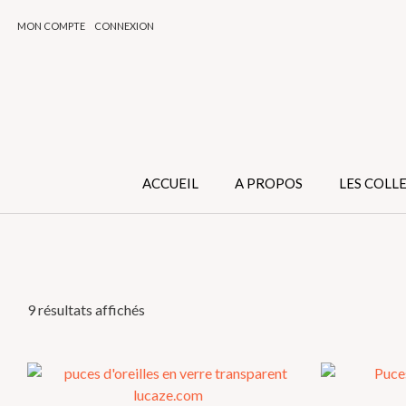
Skip
MON COMPTE
CONNEXION
to
content
ACCUEIL
A PROPOS
LES COLL
Trié
9 résultats affichés
par
popularité