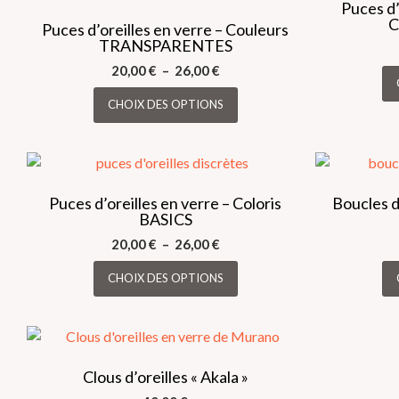
Puces d’
C
Puces d’oreilles en verre – Couleurs
TRANSPARENTES
Plage
20,00
€
–
26,00
€
de
Ce
CHOIX DES OPTIONS
prix :
produit
20,00 €
a
à
plusieurs
26,00 €
variations.
Les
Puces d’oreilles en verre – Coloris
Boucles d
BASICS
options
peuvent
Plage
20,00
€
–
26,00
€
être
de
Ce
CHOIX DES OPTIONS
choisies
prix :
produit
20,00 €
sur
a
à
la
plusieurs
26,00 €
page
variations.
du
Les
Clous d’oreilles « Akala »
produit
options