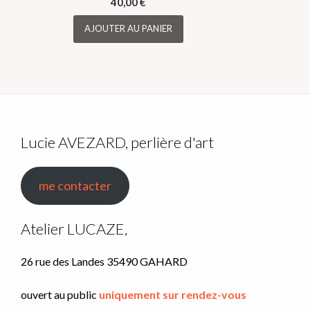
40,00
€
peuvent
être
AJOUTER AU PANIER
choisies
sur
la
page
du
produit
Lucie AVEZARD, perlière d'art
me contacter
Atelier LUCAZE,
26 rue des Landes 35490 GAHARD
ouvert au public
uniquement sur rendez-vous