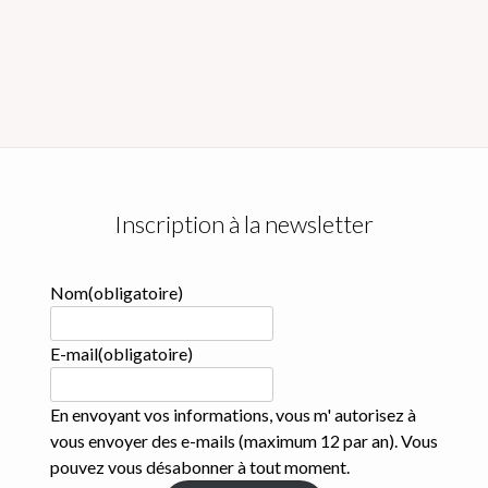
peuvent
être
choisies
sur
la
page
du
produit
Inscription à la newsletter
Nom
(obligatoire)
E-mail
(obligatoire)
En envoyant vos informations, vous m' autorisez à
vous envoyer des e-mails (maximum 12 par an). Vous
pouvez vous désabonner à tout moment.