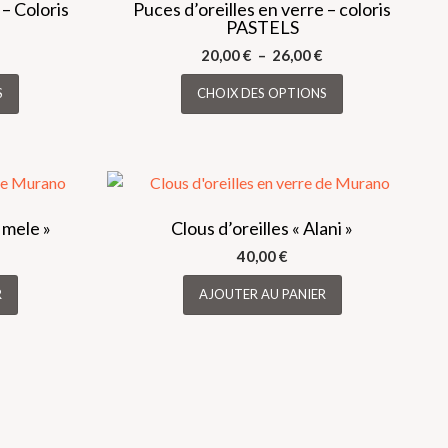
 – Coloris
Puces d’oreilles en verre – coloris
PASTELS
Plage
Plage
20,00
€
–
26,00
€
de
Ce
de
Ce
S
CHOIX DES OPTIONS
prix :
prix :
produit
produit
20,00 €
20,00 €
a
a
à
à
plusieurs
plusieurs
26,00 €
26,00 €
variations.
variations.
Les
Les
options
options
 mele »
Clous d’oreilles « Alani »
peuvent
peuvent
40,00
€
être
être
choisies
choisies
R
AJOUTER AU PANIER
sur
sur
la
la
page
page
du
du
produit
produit