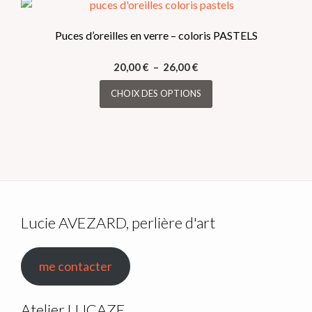
Puces d’oreilles en verre – coloris PASTELS
Plage
20,00
€
–
26,00
€
de
Ce
CHOIX DES OPTIONS
prix :
produit
20,00 €
a
à
plusieurs
26,00 €
variations.
Les
options
peuvent
être
Lucie AVEZARD, perlière d'art
choisies
sur
me contacter
la
page
du
Atelier LUCAZE,