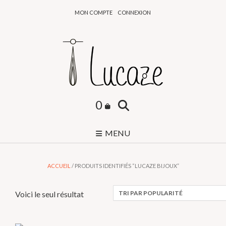
Skip
MON COMPTE
CONNEXION
to
content
0
MENU
ACCUEIL
/ PRODUITS IDENTIFIÉS “LUCAZE BIJOUX”
Voici le seul résultat