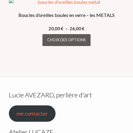
Boucles d’oreilles boules en verre – les METALS
Plage
20,00
€
–
26,00
€
de
Ce
CHOIX DES OPTIONS
prix :
produit
20,00 €
a
à
plusieurs
26,00 €
variations.
Les
options
peuvent
être
Lucie AVEZARD, perlière d'art
choisies
sur
me contacter
la
page
du
Atelier LUCAZE,