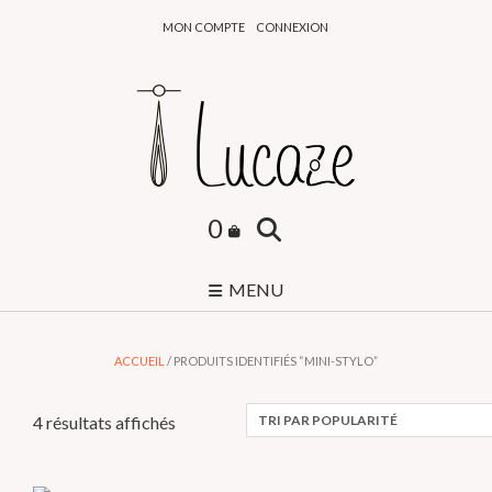
Skip
MON COMPTE
CONNEXION
to
content
0
MENU
ACCUEIL
/ PRODUITS IDENTIFIÉS “MINI-STYLO”
Trié
4 résultats affichés
par
popularité