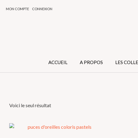
Skip
MON COMPTE
CONNEXION
to
content
ACCUEIL
A PROPOS
LES COLL
Voici le seul résultat