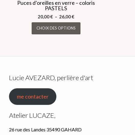
Puces d’oreilles en verre – coloris
PASTELS
Plage
20,00
€
–
26,00
€
de
Ce
CHOIX DES OPTIONS
prix :
produit
20,00 €
a
à
plusieurs
26,00 €
variations.
Les
options
peuvent
Lucie AVEZARD, perlière d'art
être
choisies
sur
me contacter
la
page
Atelier LUCAZE,
du
produit
26 rue des Landes 35490 GAHARD