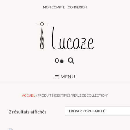
Skip
MON COMPTE
CONNEXION
to
content
0
MENU
ACCUEIL
/ PRODUITS IDENTIFIÉS “PERLE DE COLLECTION”
Trié
2 résultats affichés
par
popularité