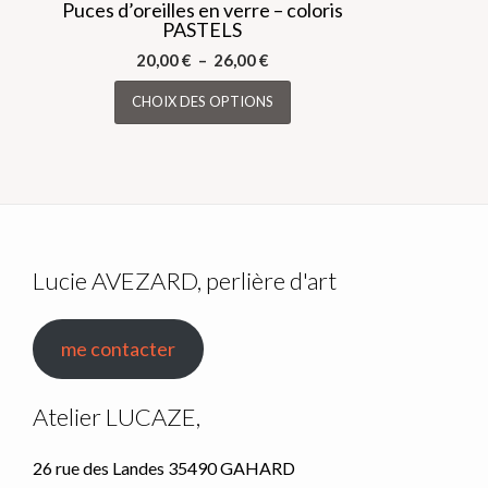
Puces d’oreilles en verre – coloris
PASTELS
Plage
20,00
€
–
26,00
€
de
Ce
CHOIX DES OPTIONS
prix :
produit
20,00 €
a
à
plusieurs
26,00 €
variations.
Les
options
peuvent
Lucie AVEZARD, perlière d'art
être
choisies
sur
me contacter
la
page
Atelier LUCAZE,
du
produit
26 rue des Landes 35490 GAHARD