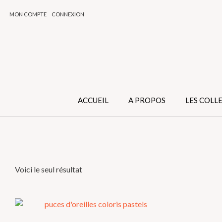
Skip
MON COMPTE
CONNEXION
to
content
ACCUEIL
A PROPOS
LES COLL
Voici le seul résultat