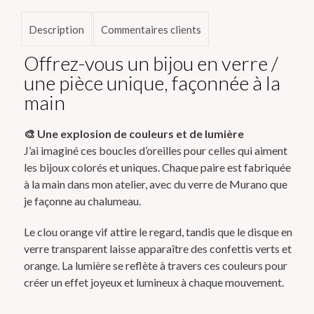
verre
–
Description
Commentaires clients
Clou
orange
Offrez-vous un bijou en verre /
vif
une pièce unique, façonnée à la
&
main
confettis
colorés
🎨 Une explosion de couleurs et de lumière
J’ai imaginé ces boucles d’oreilles pour celles qui aiment
les bijoux colorés et uniques. Chaque paire est fabriquée
à la main dans mon atelier, avec du verre de Murano que
je façonne au chalumeau.
Le clou orange vif attire le regard, tandis que le disque en
verre transparent laisse apparaître des confettis verts et
orange. La lumière se reflète à travers ces couleurs pour
créer un effet joyeux et lumineux à chaque mouvement.