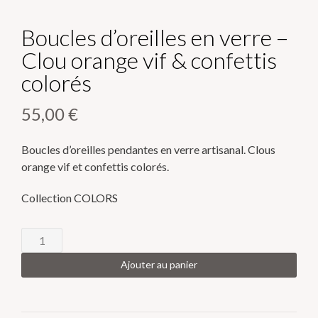
Boucles d’oreilles en verre –
Clou orange vif & confettis
colorés
55,00
€
Boucles d’oreilles pendantes en verre artisanal. Clous
orange vif et confettis colorés.
Collection COLORS
quantité
de
Ajouter au panier
Boucles
d’oreilles
en