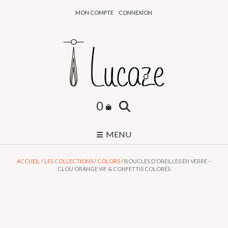
Skip
MON COMPTE
CONNEXION
to
content
0
MENU
ACCUEIL
/
LES COLLECTIONS
/
COLORS
/ BOUCLES D’OREILLES EN VERRE –
CLOU ORANGE VIF & CONFETTIS COLORÉS