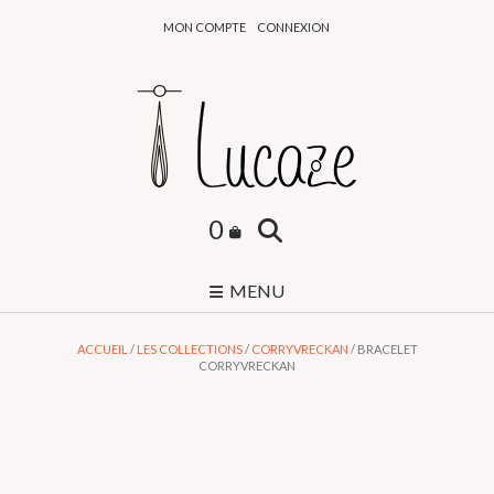
Skip
MON COMPTE
CONNEXION
to
content
0
MENU
ACCUEIL
/
LES COLLECTIONS
/
CORRYVRECKAN
/ BRACELET
CORRYVRECKAN