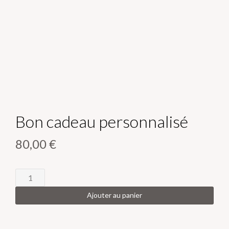
Bon cadeau personnalisé
80,00
€
quantité
de
Ajouter au panier
Bon
cadeau
personnalisé