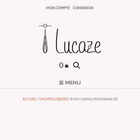
Skip
MON COMPTE
CONNEXION
to
content
0
MENU
ACCUEIL
/
UNCATEGORIZED
/ BON CADEAU PERSONNALISÉ